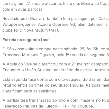
Lorran, tem 27 anos e atacante. Ele é o artilheiro da Co
gols em duas partidas.
Revelado pelo Guarani, também tem passagem por Caxias,
Votuporanguense, Ação e Operário VG, além defender a 
clube foi o Nova Mutum (MT).
Estreia na segunda fase
O São José volta a campo neste sábado, 25, às 15h, con
Francisco Marques Figueira
,
pela 1ª rodada da segunda f
A Águia do Vale se classificou com a 2º melhor campanh
Enquanto o União Suzano, adversário da estreia, termino
Esta segunda fase conta com oito equipes, dividias em do
returno entre os times do seu quadrangular. As duas m
classificam para as semifinais.
A partida terá transmissão ao vivo e com imagens no Futeb
Federação Paulista de Futebol – FPF no Youtube.