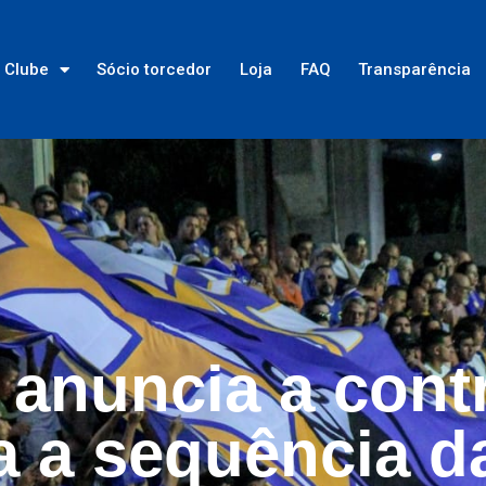
Clube
Sócio torcedor
Loja
FAQ
Transparência
 anuncia a cont
a a sequência d