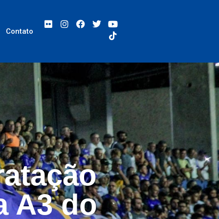
Contato
ratação
a A3 do