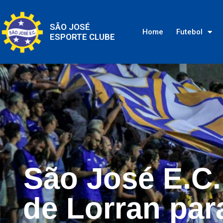
SÃO JOSÉ
Home
Futebol
ESPORTE CLUBE
São José E.C.
de Lorran
par