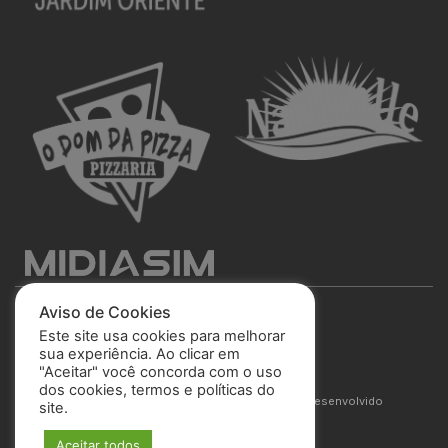
Aviso de Cookies
Este site usa cookies para melhorar
sua experiência. Ao clicar em
"Aceitar" você concorda com o uso
São José Esporte Clube
dos cookies, termos e políticas do
© 2025 Todos os direitos reservados. Site desenvolvido
site.
por
MIDIASIM
Aceitar todos