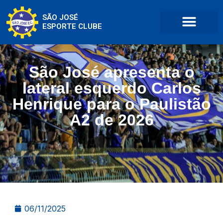
SÃO JOSÉ
ESPORTE CLUBE
São José apresenta o
lateral esquerdo Carlos
Henrique para o Paulistão
A2 de 2026
06/11/2025