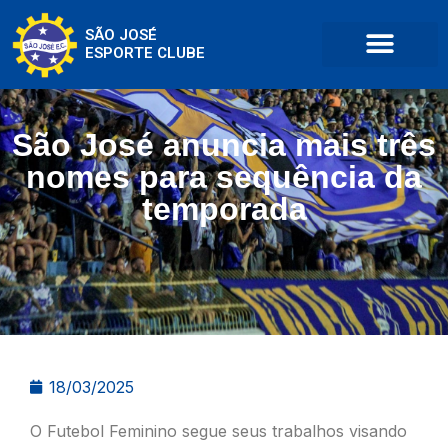
SÃO JOSÉ
ESPORTE CLUBE
São José anuncia mais três
nomes para sequência da
temporada
18/03/2025
O Futebol Feminino segue seus trabalhos visando