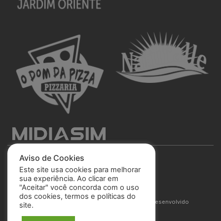
Aviso de Cookies
Este site usa cookies para melhorar
sua experiência. Ao clicar em
"Aceitar" você concorda com o uso
São José Esporte Clube
dos cookies, termos e políticas do
© 2025 Todos os direitos reservados. Site desenvolvido
site.
por
MIDIASIM