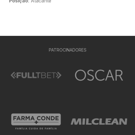
Posição
: Atacante
PATROCINADORES