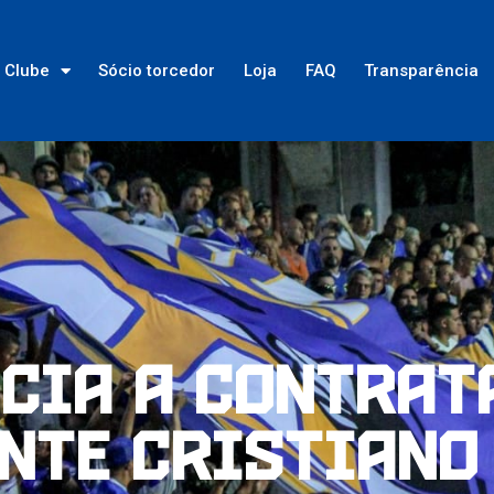
Clube
Sócio torcedor
Loja
FAQ
Transparência
ncia a contrat
nte Cristiano