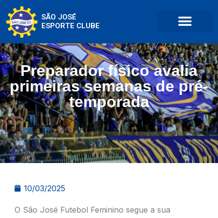
SÃO JOSÉ
ESPORTE CLUBE
Preparador físico avalia
primeiras semanas de pré-
temporada
10/03/2025
O São José Futebol Feminino segue a sua