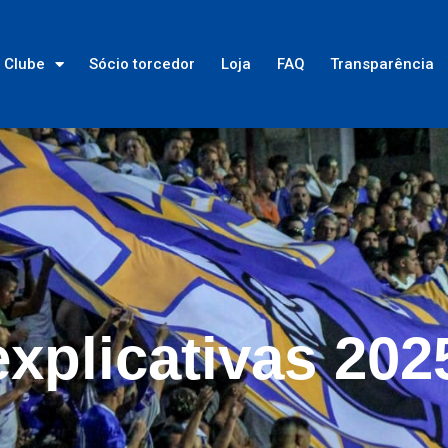
Clube
Sócio torcedor
Loja
FAQ
Transparência
xplicativas 202