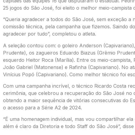
capitães das equipes 16 que disputaram o estadual. Pedri
25 jogos do São José, foi eleito o melhor meio-campista 
“Queria agradecer a todos do São José, sem exceção a ni
comissão técnica, pela campanha que fizemos. Saindo do 
agradecer por tudo”, completou o atleta.
A seleção contou com: o goleiro Anderson (Capivariano), 
Prudente), os zagueiros Eduardo Biazus (Grêmio Prudente
esquerdo Heitor Roca (Marília). Entre os meio-campista, 
João Gabriel (Matonense) e Rafinha (Capivariano). No 
Vinícius Popó (Capivariano). Como melhor técnico foi esc
Com uma campanha incrível, o técnico Ricardo Costa r
cerimônia, que celebrou a recuperação do São José no 
obtendo a maior sequência de vitórias consecutivas do Es
o acesso para a Série A2 de 2024.
“É uma homenagem individual, mas vou compartilhar ela 
além é claro da Diretoria e todo Staff do São José”, disse