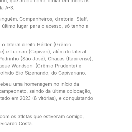
nho, que atuou como titular em todos os
da A-3.
nguém. Companheiros, diretoria, Staff,
último lugar para o acesso, só tenho a
o lateral direito Hélder (Grêmio
) e Leonan (Capivari), além do lateral
Pedrinho (São José), Chagas (Itapirense),
ataque Wandson, (Grêmio Prudente) e
olhido Elio Sizenando, do Capivariano.
ecebeu uma homenagem no início da
campeonato, saindo da última colocação,
tado em 2023 (8 vitórias), e conquistando
com os atletas que estiveram comigo,
 Ricardo Costa.