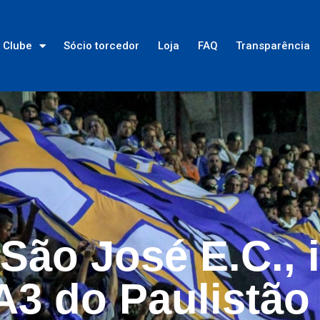
Clube
Sócio torcedor
Loja
FAQ
Transparência
São José E.C., 
A3 do Paulistão