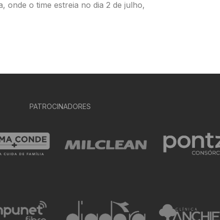
 onde o time estreia no dia 2 de julho,
PATROCINADORES