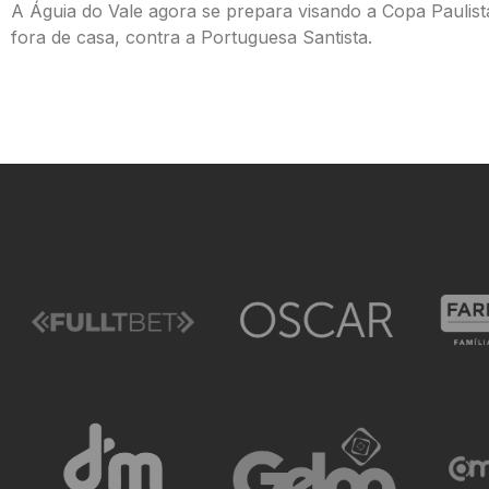
A Águia do Vale agora se prepara visando a Copa Paulista,
fora de casa, contra a Portuguesa Santista.