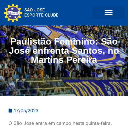
SÃO JOSÉ
ESPORTE CLUBE
Paulistão Feminino: São
José enfrenta Santos, no
Martins Pereira
17/05/2023
O São José entra em campo nesta quinta-feira,