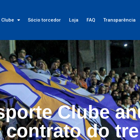
Clube
Sócio torcedor
Loja
FAQ
Transparência
porte Clube an
 contrato do tr