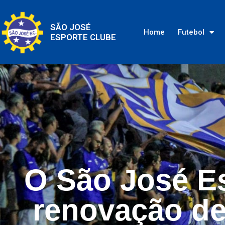
SÃO JOSÉ
Home
Futebol
ESPORTE CLUBE
O São José Es
renovação de