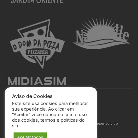
Aviso de Cookies
Este site usa cookies para melhorar
sua experiência. Ao clicar em
"Aceitar" você concorda com o uso
São José Esporte Clube
dos cookies, termos e políticas do
© 2025 Todos os direitos reservados. Site desenvolvido
site.
por
MIDIASIM
Aceitar todos