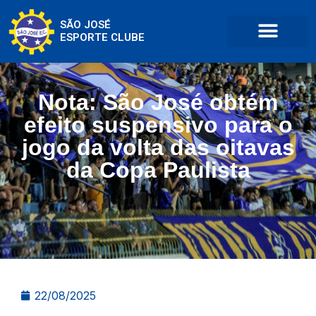
SÃO JOSÉ
ESPORTE CLUBE
Nota: São José obtém
efeito suspensivo para o
jogo da volta das oitavas
da Copa Paulista
22/08/2025