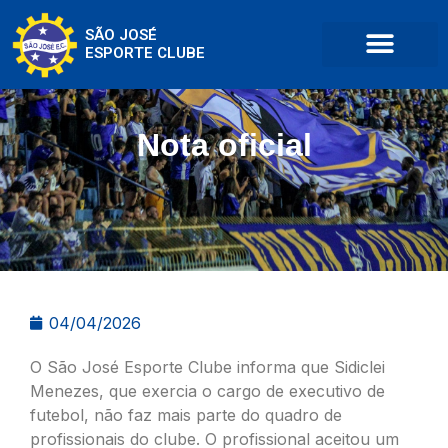
SÃO JOSÉ
ESPORTE CLUBE
Nota oficial
04/04/2026
O São José Esporte Clube informa que Sidiclei
Menezes, que exercia o cargo de executivo de
futebol, não faz mais parte do quadro de
profissionais do clube. O profissional aceitou um