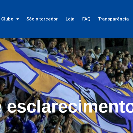
Clube
Sócio torcedor
Loja
FAQ
Transparência
 esclareciment