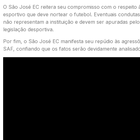
O São José EC reitera seu compromisso com o respeito à
esportivo que deve nortear o futebol. Eventuais condutas i
não representam a instituição e devem ser apuradas pel
legislação desportiva.
Por fim, o São José EC manifesta seu repúdio às agres
SAF, confiando que os fatos serão devidamente analisad