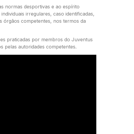
s normas desportivas e ao espírito
ndividuais irregulares, caso identificadas,
os órgãos competentes, nos termos da
sões praticadas por membros do Juventus
os pelas autoridades competentes.