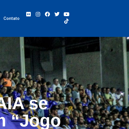
Contato
AIA se
m “Jogo