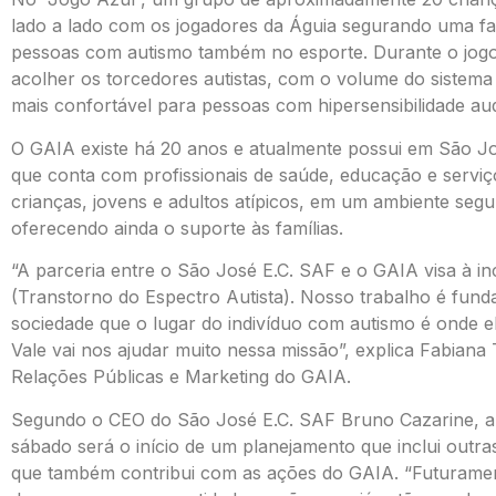
lado a lado com os jogadores da Águia segurando uma fai
pessoas com autismo também no esporte. Durante o jogo
acolher os torcedores autistas, com o volume do sistem
mais confortável para pessoas com hipersensibilidade audi
O GAIA existe há 20 anos e atualmente possui em São J
que conta com profissionais de saúde, educação e serviç
crianças, jovens e adultos atípicos, em um ambiente segu
oferecendo ainda o suporte às famílias.
“A parceria entre o São José E.C. SAF e o GAIA visa à i
(Transtorno do Espectro Autista). Nosso trabalho é fun
sociedade que o lugar do indivíduo com autismo é onde el
Vale vai nos ajudar muito nessa missão”, explica Fabiana 
Relações Públicas e Marketing do GAIA.
Segundo o CEO do São José E.C. SAF Bruno Cazarine, a
sábado será o início de um planejamento que inclui outras
que também contribui com as ações do GAIA. “Futuram