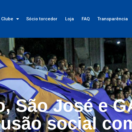
Clube
Sócio torcedor
Loja
FAQ
Transparência
, São José e G
lusão social co