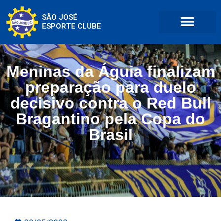
SÃO JOSÉ
ESPORTE CLUBE
Meninas da Águia finalizam
preparação para duelo
decisivo contra o Red Bull
Bragantino pela Copa do
Brasil