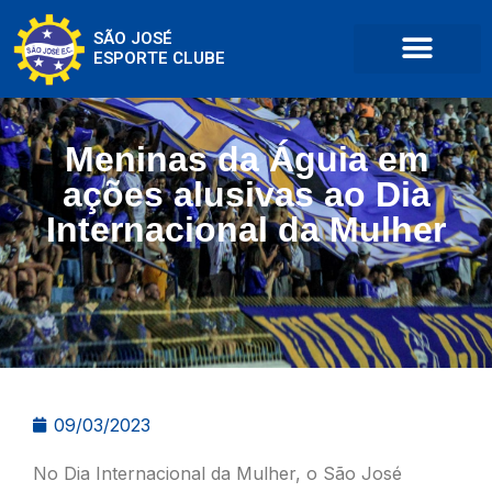
SÃO JOSÉ
ESPORTE CLUBE
Meninas da Águia em
ações alusivas ao Dia
Internacional da Mulher
09/03/2023
No Dia Internacional da Mulher, o São José