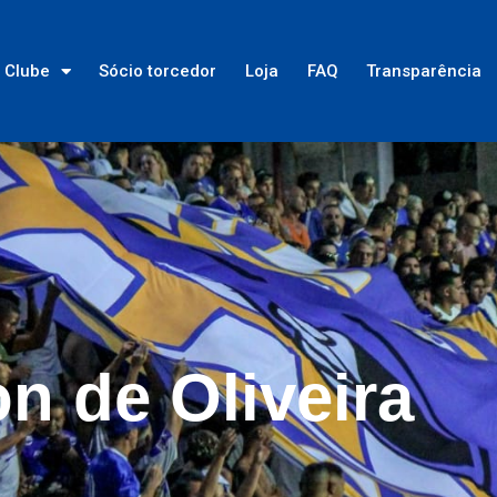
Clube
Sócio torcedor
Loja
FAQ
Transparência
on de Oliveira