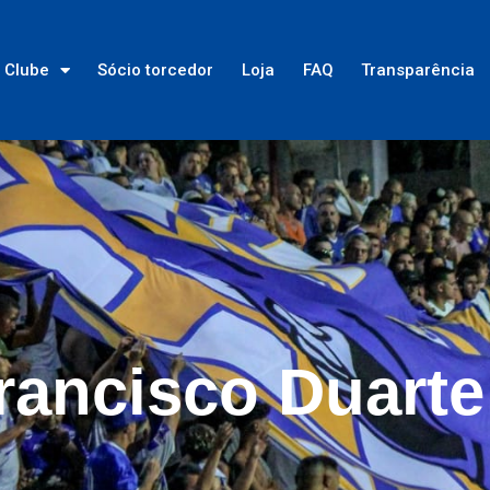
Clube
Sócio torcedor
Loja
FAQ
Transparência
rancisco Duarte