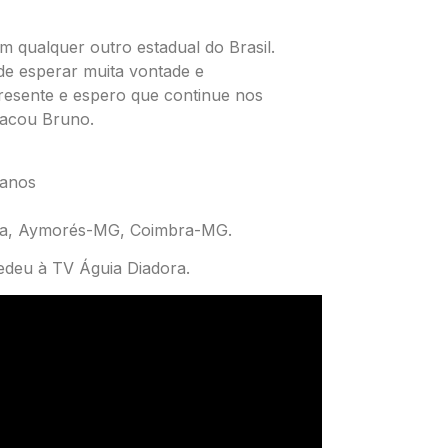
om qualquer outro estadual do Brasil.
de esperar muita vontade e
presente e espero que continue nos
stacou Bruno.
 anos
meira, Aymorés-MG, Coimbra-MG.
edeu à TV Águia Diadora.