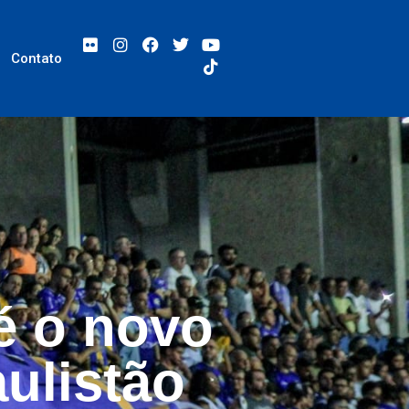
Contato
é o novo
ulistão