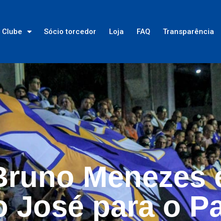
Clube
Sócio torcedor
Loja
FAQ
Transparência
Bruno Menezes 
o José para o Pa