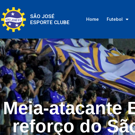
SÃO JOSÉ
Home
Futebol
ESPORTE CLUBE
Meia-atacante 
reforço do Sã