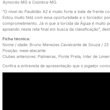
Aymorés-MG e Coimbra-MG.
“O nível do Paulistão A2 é muito forte e bate de frente c
Estou muito feliz com essa oportunidade e o torcedor po
comprometimento. Já vi que a torcida da Águia é muito 
apoiando nesta reta final em busca da classificação”, de
Ficha técnica:
Nome / idade: Bruno Menezes Cavalcante de Souza / 23
Posição: meia-atacante
Clubes anteriores: Palmeiras, Ponte Preta, Inter de Li
Confira a entrevista de apresentação que o jogador conc