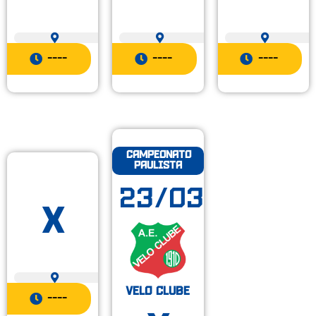
----
----
----
Campeonato
Paulista
23/03
x
Velo Clube
----