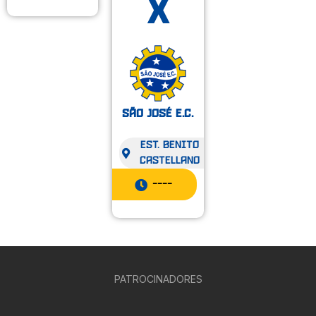
x
São José E.C.
Est. Benito
Castellano
----
PATROCINADORES