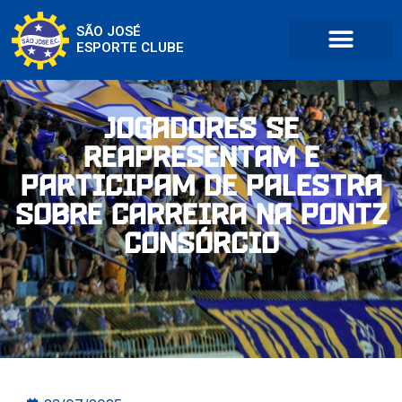
SÃO JOSÉ
ESPORTE CLUBE
Jogadores se
reapresentam e
participam de palestra
sobre carreira na PONTZ
Consórcio