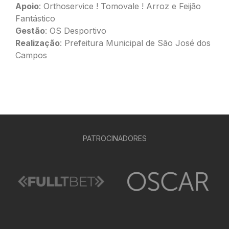
Apoio
: Orthoservice ! Tomovale ! Arroz e Feijão
Fantástico
Gestão
: OS Desportivo
Realização
: Prefeitura Municipal de São José dos
Campos
PATROCINADORES