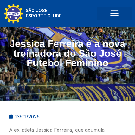
SÃO JOSÉ
ESPORTE CLUBE
Jessica Ferreira é a nova
treinadora do São José
Futebol Feminino
13/01/2026
A ex-atleta Jessica Ferreira, que acumula