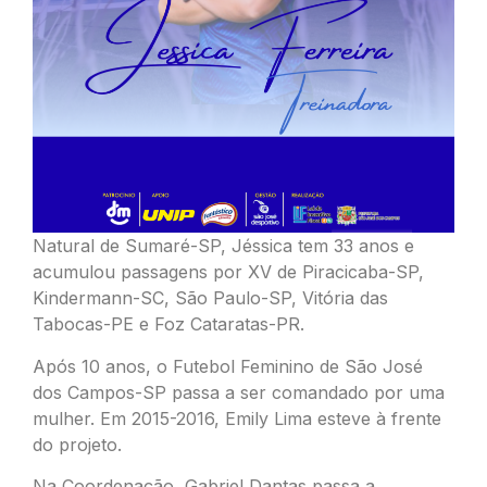
Natural de Sumaré-SP, Jéssica tem 33 anos e
acumulou passagens por XV de Piracicaba-SP,
Kindermann-SC, São Paulo-SP, Vitória das
Tabocas-PE e Foz Cataratas-PR.
Após 10 anos, o Futebol Feminino de São José
dos Campos-SP passa a ser comandado por uma
mulher. Em 2015-2016, Emily Lima esteve à frente
do projeto.
Na Coordenação, Gabriel Dantas passa a