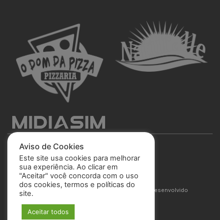
Aviso de Cookies
Este site usa cookies para melhorar
sua experiência. Ao clicar em
"Aceitar" você concorda com o uso
São José Esporte Clube
dos cookies, termos e políticas do
© 2025 Todos os direitos reservados. Site desenvolvido
site.
por
MIDIASIM
Aceitar todos
Política de Privacidade