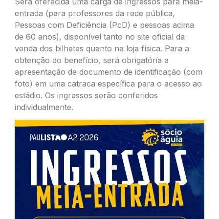
Será oferecida uma carga de ingressos para meia-
entrada (para professores da rede pública,
Pessoas com Deficiência (PcD) e pessoas acima
de 60 anos), disponível tanto no site oficial da
venda dos bilhetes quanto na loja física. Para a
obtenção do benefício, será obrigatória a
apresentação de documento de identificação (com
foto) em uma catraca específica para o acesso ao
estádio. Os ingressos serão conferidos
individualmente.