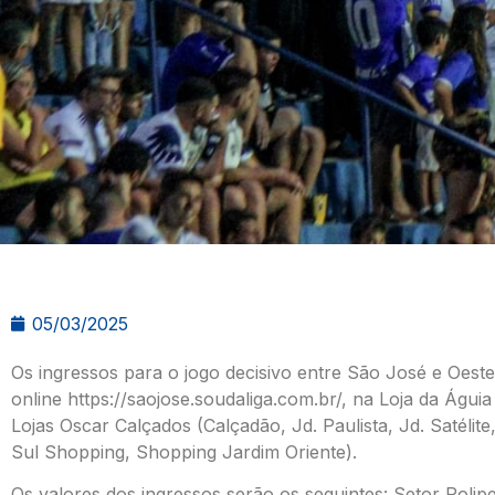
05/03/2025
Os ingressos para o jogo decisivo entre São José e Oeste
online
https://saojose.soudaliga.com.br/
, na Loja da Águi
Lojas Oscar Calçados (Calçadão, Jd. Paulista, Jd. Satéli
Sul Shopping, Shopping Jardim Oriente).
Os valores dos ingressos serão os seguintes: Setor Polip