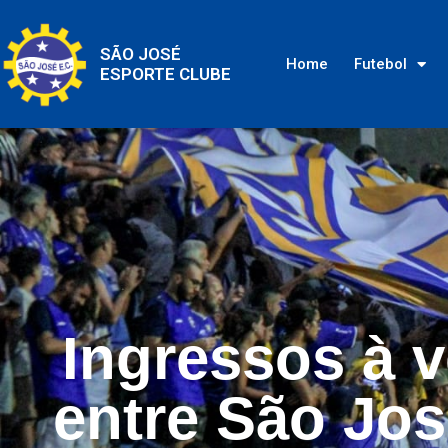
SÃO JOSÉ
Home
Futebol
ESPORTE CLUBE
Ingressos à 
entre São Jos