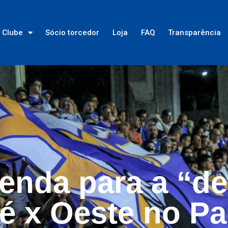
Clube
Sócio torcedor
Loja
FAQ
Transparência
venda para a “d
é x Oeste no Pa