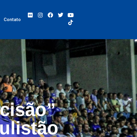
Contato
ecisão”
ulistão