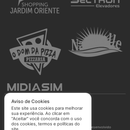
Aviso de Cookies
Este site usa cookies para melhorar
sua experiência. Ao clicar em
"Aceitar" você concorda com o uso
São José Esporte Clube
dos cookies, termos e políticas do
© 2025 Todos os direitos reservados. Site desenvolvido
site.