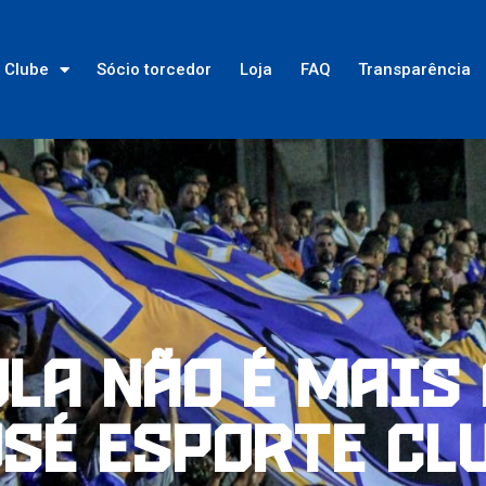
Clube
Sócio torcedor
Loja
FAQ
Transparência
la não é mais
osé Esporte Cl