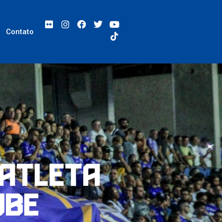
Contato
 atleta
ube