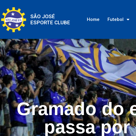
SÃO JOSÉ
Home
Futebol
ESPORTE CLUBE
Gramado do e
passa por