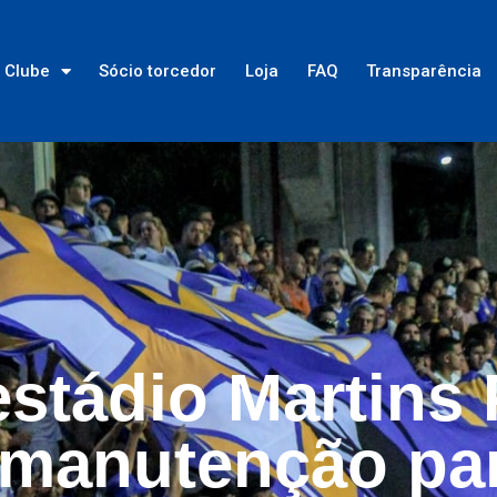
Clube
Sócio torcedor
Loja
FAQ
Transparência
stádio Martins 
 manutenção pa