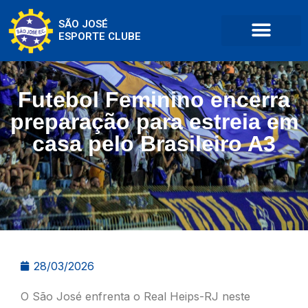
SÃO JOSÉ
ESPORTE CLUBE
Futebol Feminino encerra
preparação para estreia em
casa pelo Brasileiro A3
28/03/2026
O São José enfrenta o Real Heips-RJ neste