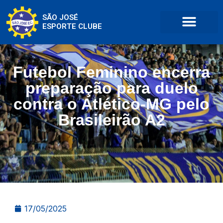
SÃO JOSÉ
ESPORTE CLUBE
Futebol Feminino encerra
preparação para duelo
contra o Atlético-MG pelo
Brasileirão A2
17/05/2025