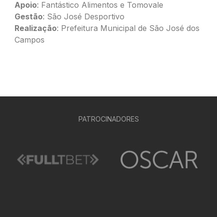
Apoio
: Fantástico Alimentos e Tomovale
Gestão
: São José Desportivo
Realização
: Prefeitura Municipal de São José dos
Campos
PATROCINADORES