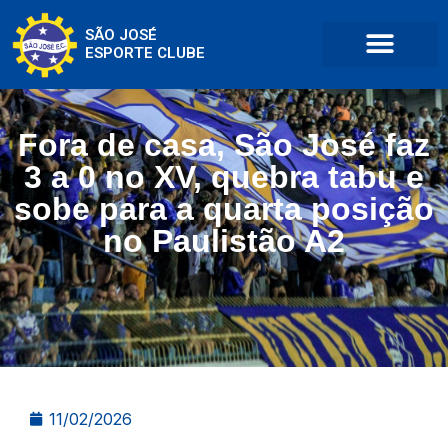
SÃO JOSÉ
ESPORTE CLUBE
Fora de casa, São José faz
3 a 0 no XV, quebra tabu e
sobe para a quarta posição
no Paulistão A2
11/02/2026