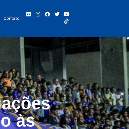
Contato
iações
no às