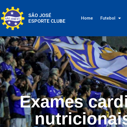
SÃO JOSÉ
Home
Futebol
ESPORTE CLUBE
Exames cardi
nutriciona