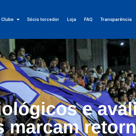
Clube
Sócio torcedor
Loja
FAQ
Transparência
ológicos e aval
is marcam retor