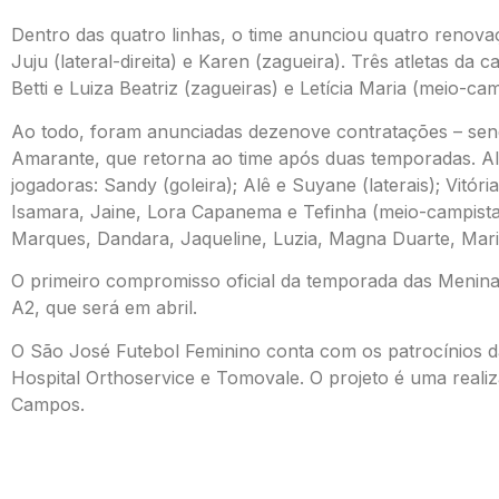
Dentro das quatro linhas, o time anunciou quatro renovaç
Juju (lateral-direita) e Karen (zagueira). Três atletas da
Betti e Luiza Beatriz (zagueiras) e Letícia Maria (meio-cam
Ao todo, foram anunciadas dezenove contratações – sen
Amarante, que retorna ao time após duas temporadas. Al
jogadoras: Sandy (goleira); Alê e Suyane (laterais); Vitór
Isamara, Jaine, Lora Capanema e Tefinha (meio-campist
Marques, Dandara, Jaqueline, Luzia, Magna Duarte, Mari
O primeiro compromisso oficial da temporada das Menina
A2, que será em abril.
O São José Futebol Feminino conta com os patrocínios d
Hospital Orthoservice e Tomovale. O projeto é uma reali
Campos.