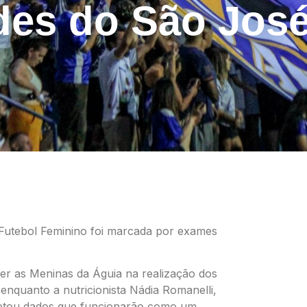
ades do São Jos
 Futebol Feminino foi marcada por exames
r as Meninas da Águia na realização dos
 enquanto a nutricionista Nádia Romanelli,
oletou dados que funcionarão como um