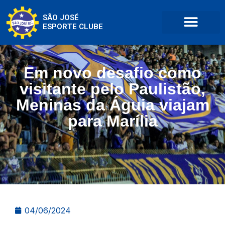
SÃO JOSÉ
ESPORTE CLUBE
Em novo desafio como
visitante pelo Paulistão,
Meninas da Águia viajam
para Marília
04/06/2024