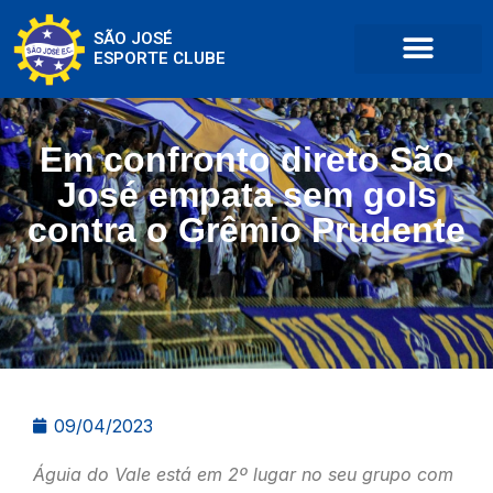
SÃO JOSÉ
ESPORTE CLUBE
Em confronto direto São
José empata sem gols
contra o Grêmio Prudente
09/04/2023
Águia do Vale está em 2º lugar no seu grupo com