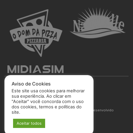
Aviso de Cookies
Este site usa cookies para melhorar
sua experiência. Ao clicar em
"Aceitar" você concorda com o uso
São José Esporte Clube
dos cookies, termos e políticas do
© 2025 Todos os direitos reservados. Site desenvolvido
site.
por
MIDIASIM
Aceitar todos
Política de Privacidade