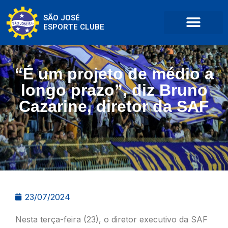
SÃO JOSÉ
ESPORTE CLUBE
“É um projeto de médio a
longo prazo”, diz Bruno
Cazarine, diretor da SAF
23/07/2024
Nesta terça-feira (23), o diretor executivo da SAF