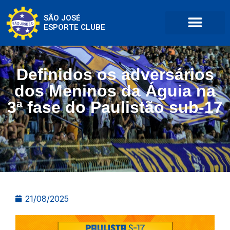
SÃO JOSÉ
ESPORTE CLUBE
Definidos os adversários
dos Meninos da Águia na
3ª fase do Paulistão sub-17
21/08/2025