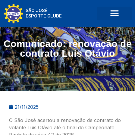
SÃO JOSÉ
ESPORTE CLUBE
Comunicado: renovação de
contrato Luis Otávio
21/11/2025
O São José acertou a renovação de contrato do
volante Luis Otávio até o final do Campeonato
Paulista da série A2 de 2026.