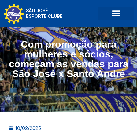
SÃO JOSÉ
ESPORTE CLUBE
Com promoção para
mulheres e sócios,
começam as vendas para
São José x Santo André
10/02/2025