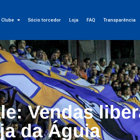
Clube
Sócio torcedor
Loja
FAQ
Transparência
le: Vendas libe
ja da Águia