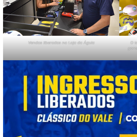
Vendas liberadas na Loja da Águia
O t
gara