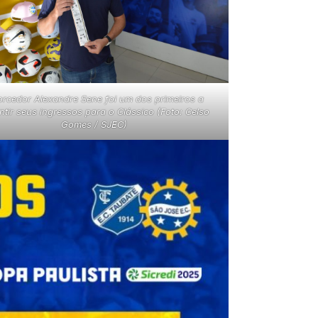
orcedor Alexandre Sene foi um dos primeiros a
ntir seus ingressos para o Clássico (Foto: Celso
Gomes / SJEC)