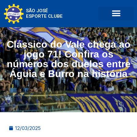
SÃO JOSÉ
ESPORTE CLUBE
Clássico do Vale chega ao
jogo 71! Confira os
números dos duelos entre
Águia e Burro na história
12/03/2025