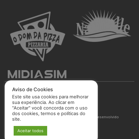
Aviso de Cookies
Este site usa cookies para melhorar
sua experiência. Ao clicar em
"Aceitar" você concorda com o uso
São José Esporte Clube
dos cookies, termos e políticas do
© 2025 Todos os direitos reservados. Site desenvolvido
site.
por
MIDIASIM
Aceitar todos
Política de Privacidade