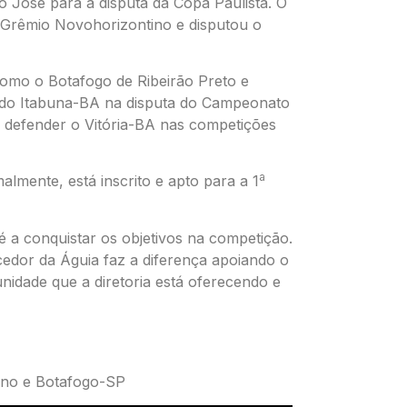
ão José para a disputa da Copa Paulista. O
 Grêmio Novohorizontino e disputou o
omo o Botafogo de Ribeirão Preto e
s do Itabuna-BA na disputa do Campeonato
a defender o Vitória-BA nas competições
a
almente, está inscrito e apto para a 1
 a conquistar os objetivos na competição.
edor da Águia faz a diferença apoiando o
nidade que a diretoria está oferecendo e
uano e Botafogo-SP