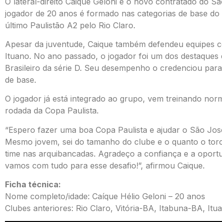
O lateral-direito Caique Geloni é o novo contratado do S
jogador de 20 anos é formado nas categorias de base do
último Paulistão A2 pelo Rio Claro.
Apesar da juventude, Caique também defendeu equipes c
Ituano. No ano passado, o jogador foi um dos destaque
Brasileiro da série D. Seu desempenho o credenciou par
de base.
O jogador já está integrado ao grupo, vem treinando norm
rodada da Copa Paulista.
“Espero fazer uma boa Copa Paulista e ajudar o São José
Mesmo jovem, sei do tamanho do clube e o quanto o torc
time nas arquibancadas. Agradeço a confiança e a oportu
vamos com tudo para esse desafio!”, afirmou Caique.
Ficha técnica:
Nome completo/idade: Caíque Hélio Geloni – 20 anos
Clubes anteriores: Rio Claro, Vitória-BA, Itabuna-BA, It