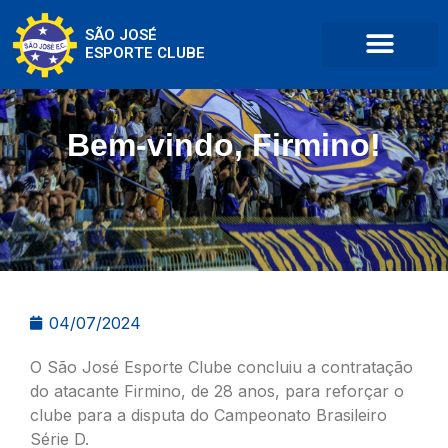
SÃO JOSÉ
ESPORTE CLUBE
Bem-vindo, Firmino!
04/07/2024
O São José Esporte Clube concluiu a contratação
do atacante Firmino, de 28 anos, para reforçar o
clube para a disputa do Campeonato Brasileiro
Série D.