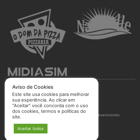
Aviso de Cookies
Este site usa cookies para melhorar
sua experiência. Ao clicar em
"Aceitar" você concorda com o uso
São José Esporte Clube
dos cookies, termos e políticas do
© 2025 Todos os direitos reservados. Site desenvolvido
site.
por
MIDIASIM
Aceitar todos
Política de Privacidade