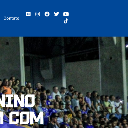
Contato
nino
m com