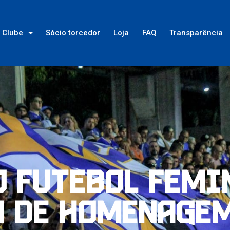
Clube
Sócio torcedor
Loja
FAQ
Transparência
o futebol femi
 de homenage