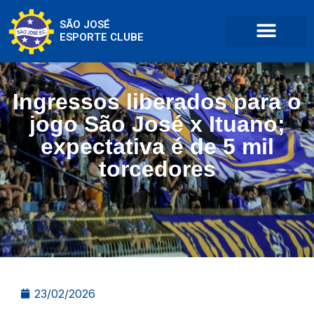
SÃO JOSÉ
ESPORTE CLUBE
Ingressos liberados para o
jogo São José x Ituano;
expectativa é de 5 mil
torcedores
23/02/2026