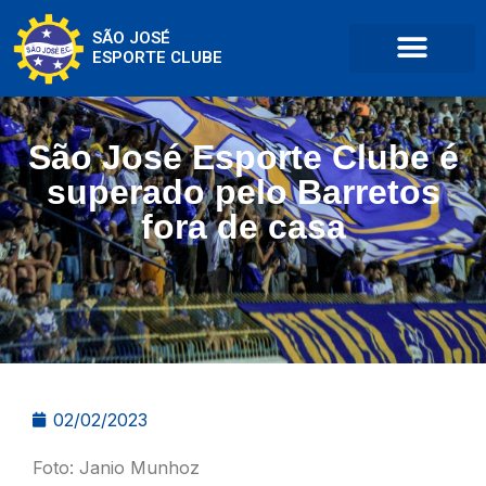
SÃO JOSÉ
ESPORTE CLUBE
São José Esporte Clube é
superado pelo Barretos
fora de casa
02/02/2023
Foto: Janio Munhoz