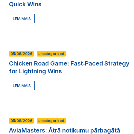
Quick Wins
LEIA MAIS
05/08/2026
uncategorized
Chicken Road Game: Fast‑Paced Strategy
for Lightning Wins
LEIA MAIS
05/08/2026
uncategorized
AviaMasters: Ātrā notikumu pārbagātā