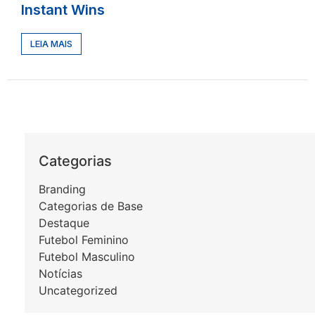
Instant Wins
LEIA MAIS
Categorias
Branding
Categorias de Base
Destaque
Futebol Feminino
Futebol Masculino
Notícias
Uncategorized